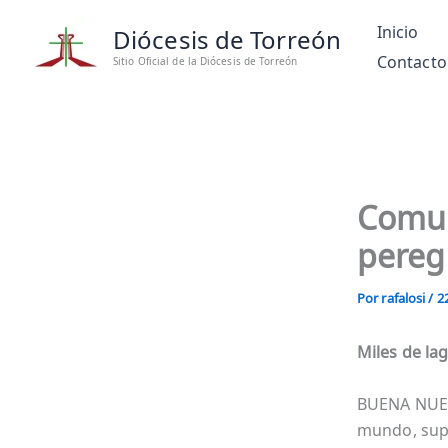
Ir
Inicio
Diócesis de Torreón
al
Contacto
contenido
Sitio Oficial de la Diócesis de Torreón
Comun
pereg
Por
rafalosi
/
2
Miles de la
BUENA NUEVA
mundo, supe