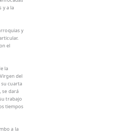
n enfocadas
 y a la
arroquias y
rticular.
on el
e la
 Virgen del
 su cuarta
, se dará
su trabajo
os tiempos
umbo a la