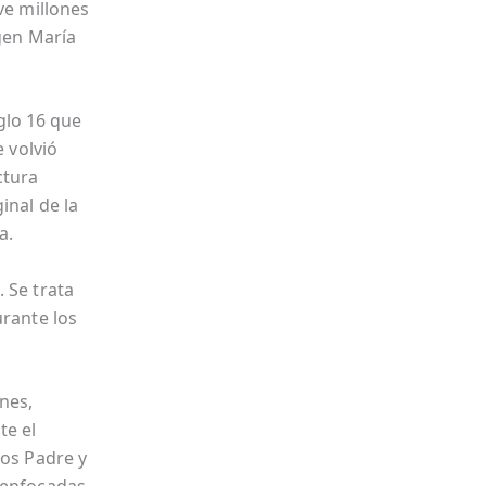
ve millones
rgen María
iglo 16 que
e volvió
ctura
inal de la
a.
 Se trata
urante los
enes,
te el
ios Padre y