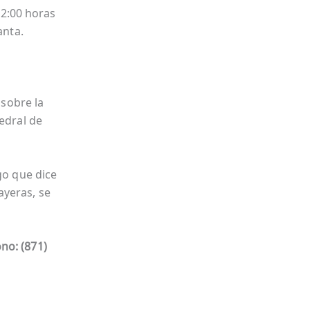
 12:00 horas
anta.
 sobre la
tedral de
go que dice
ayeras, se
ono:
(871)