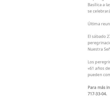
Basílica a l
se celebrará
Última reun
El sábado 27
peregrinaci
Nuestra Se
Los peregrin
«61 años de
pueden comu
Para má
s i
717-33-04.