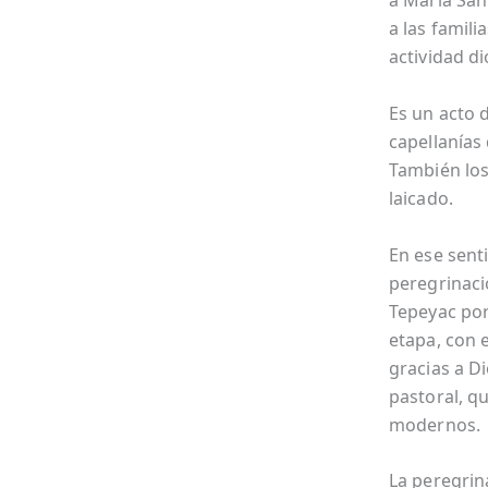
a María San
a las famili
actividad d
Es un acto d
capellanías 
También los
laicado.
En ese sent
peregrinaci
Tepeyac por
etapa, con 
gracias a Di
pastoral, q
modernos.
La peregrin