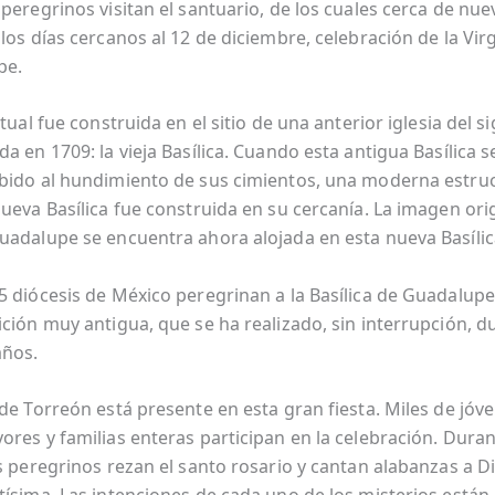
peregrinos visitan el santuario, de los cuales cerca de nue
 los días cercanos al 12 de diciembre, celebración de la Vi
pe.
ctual fue construida en el sitio de una anterior iglesia del s
a en 1709: la vieja Basílica. Cuando esta antigua Basílica s
bido al hundimiento de sus cimientos, una moderna estru
ueva Basílica fue construida en su cercanía. La imagen orig
uadalupe se encuentra ahora alojada en esta nueva Basílic
5 diócesis de México peregrinan a la Basílica de Guadalupe.
ición muy antigua, que se ha realizado, sin interrupción, d
años.
 de Torreón está presente en esta gran fiesta. Miles de jóv
ores y familias enteras participan en la celebración. Duran
os peregrinos rezan el santo rosario y cantan alabanzas a D