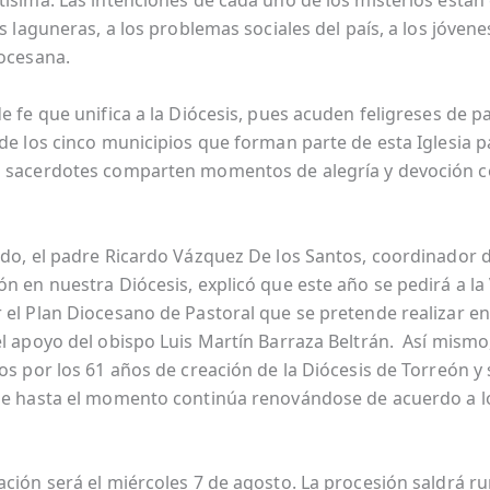
tísima. Las intenciones de cada uno de los misterios está
as laguneras, a los problemas sociales del país, a los jóvenes
iocesana.
e fe que unifica a la Diócesis, pues acuden feligreses de p
de los cinco municipios que forman parte de esta Iglesia pa
 sacerdotes comparten momentos de alegría y devoción c
ido, el padre Ricardo Vázquez De los Santos, coordinador d
ón en nuestra Diócesis, explicó que este año se pedirá a la
 el Plan Diocesano de Pastoral que se pretende realizar en
el apoyo del obispo Luis Martín Barraza Beltrán. Así mismo
os por los 61 años de creación de la Diócesis de Torreón y 
ue hasta el momento continúa renovándose de acuerdo a l
ación será el miércoles 7 de agosto. La procesión saldrá r