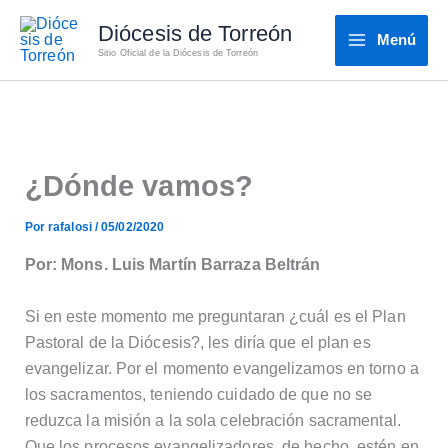
Ir
Diócesis de Torreón
al
Menú
Sitio Oficial de la Diócesis de Torreón
contenido
¿Dónde vamos?
Por
rafalosi
/
05/02/2020
Por: Mons. Luis Martín Barraza Beltrán
Si en este momento me preguntaran ¿cuál es el Plan
Pastoral de la Diócesis?, les diría que el plan es
evangelizar. Por el momento evangelizamos en torno a
los sacramentos, teniendo cuidado de que no se
reduzca la misión a la sola celebración sacramental.
Que los procesos evangelizadores, de hecho, estén en