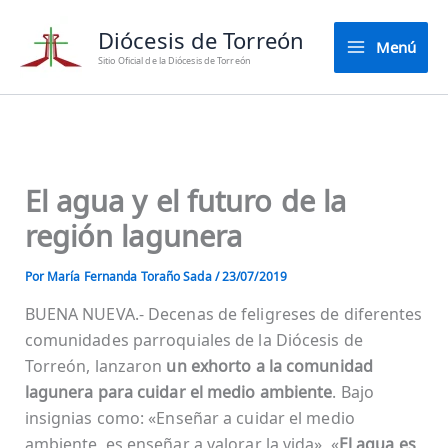
Ir
Diócesis de Torreón
al
Menú
contenido
Sitio Oficial de la Diócesis de Torreón
El agua y el futuro de la
región lagunera
Por
María Fernanda Toraño Sada
/
23/07/2019
BUENA NUEVA.- Decenas de feligreses de diferentes
comunidades parroquiales de la Diócesis de
Torreón, lanzaron
un exhorto a la comunidad
lagunera para cuidar el medio ambiente
. Bajo
insignias como: «Enseñar a cuidar el medio
ambiente, es enseñar a valorar la vida», «
El agua es