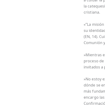
a cuidar la
la catequesi
cristiana.
«”La misión 
su identidad
(EN, 14). Cu
Comunión y 
»Mientras e
proceso de 
invitados a 
»No estoy e
dónde se em
más fundame
encargo las 
Confirmació