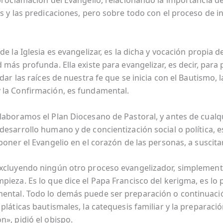
 proclamación del Evangelio, relacionando la importancia d
s y las predicaciones, pero sobre todo con el proceso de in
de la Iglesia es evangelizar, es la dicha y vocación propia de 
 más profunda. Ella existe para evangelizar, es decir, para 
idar las raíces de nuestra fe que se inicia con el Bautismo, 
la Confirmación, es fundamental.
laboramos el Plan Diocesano de Pastoral, y antes de cualq
desarrollo humano y de concientización social o política, 
poner el Evangelio en el corazón de las personas, a suscitar
xcluyendo ningún otro proceso evangelizador, simplement
pieza. Es lo que dice el Papa Francisco del kerigma, es lo 
ntal. Todo lo demás puede ser preparación o continuació
pláticas bautismales, la catequesis familiar y la preparació
n», pidió el obispo.