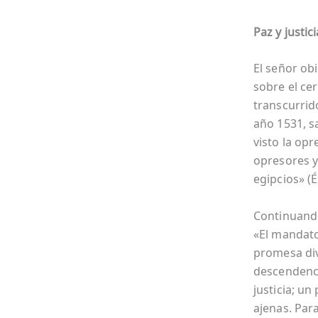
Paz y justici
El señor ob
sobre el cer
transcurrid
año 1531, s
visto la op
opresores y
egipcios» (É
Continuando
«El mandato
promesa divi
descendenci
justicia; un
ajenas. Par