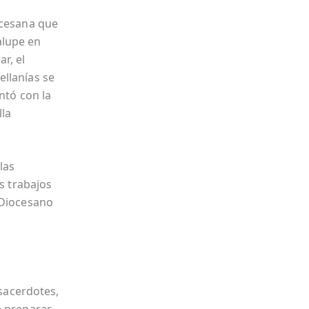
ocesana que
alupe en
r, el
ellanías se
ntó con la
lla
las
os trabajos
 Diocesano
 sacerdotes,