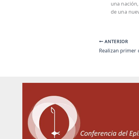
una nación,
de una nuev
ANTERIOR