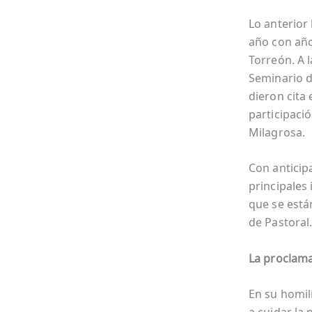
Lo anterior
año con año
Torreón. A l
Seminario d
dieron cita 
participaci
Milagrosa.
Con anticip
principales 
que se está
de Pastoral
La proclama
En su homilí