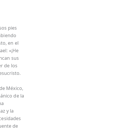
sos pies
Habiendo
to, en el
ael: «¡He
ancan sus
r de los
esucristo.
 de México,
ánico de la
na
az y la
ecesidades
uente de