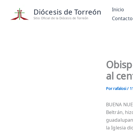
Ir
Inicio
Diócesis de Torreón
al
Contacto
contenido
Sitio Oficial de la Diócesis de Torreón
Obisp
al cen
Por
rafalosi
/
1
BUENA NUEVA
Beltrán, hiz
guadalupana
la Iglesia d