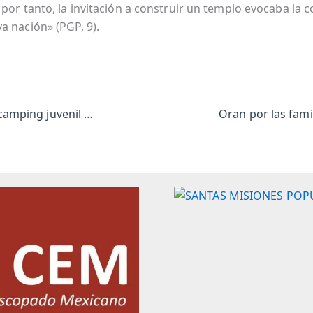
 por tanto, la invitación a construir un templo evocaba la 
a nación» (PGP, 9).
Realizan primer camping juvenil en la Parroquia de Boquilla