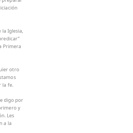
e preparar
iciación
la Iglesia,
predicar”
la Primera
uier otro
estamos
 la fe.
e digo por
primero y
n. Les
n a la