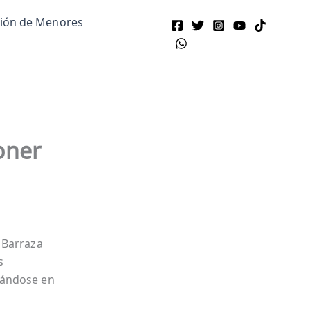
ción de Menores
oner
 Barraza
s
nándose en