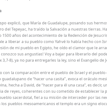
a
ispo explicó, que María de Guadalupe, posando sus hermo
ro del Tepeyac, ha traído la Salvación a nuestras tierras. 
o 1500 años del acontecimiento de la Redención de Jesucris
ale a liberar a su pueblo como Yahvé lo había hecho con Isr
resión de mi pueblo en Egipto, he oído el clamor que le arr
 conozco sus angustias! Voy a bajar para liberarlo del pode
x 3,7-8), ya no para entregarles la ley, sino el Evangelio de J
 con la comparación entre el pueblo de Israel y el pueblo
 guadalupano de “hacer una casita”, evoca el oráculo mesi
na, hecha a David, de “hacer para él una casa”, es decir, u
a de reyes, coherentes con su cometido de establecer la p
 pueblo sacerdotal, fiel a su misión de interceder por las n
a los pueblos mesoamericanos el templo era un signo eloc