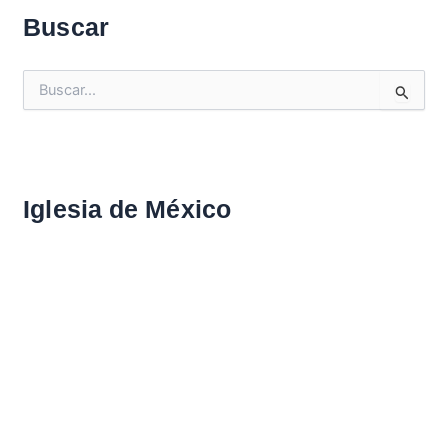
Buscar
B
u
s
c
a
r
Iglesia de México
: