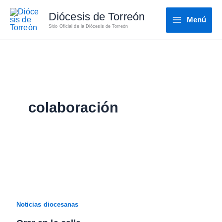
Ir
Diócesis de Torreón
al
Menú
Sitio Oficial de la Diócesis de Torreón
contenido
colaboración
Noticias diocesanas