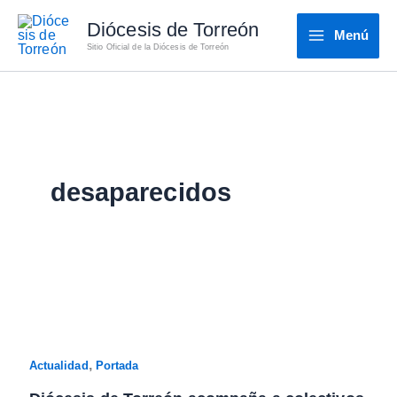
Ir
Diócesis de Torreón
al
Menú
Sitio Oficial de la Diócesis de Torreón
contenido
desaparecidos
,
Actualidad
Portada