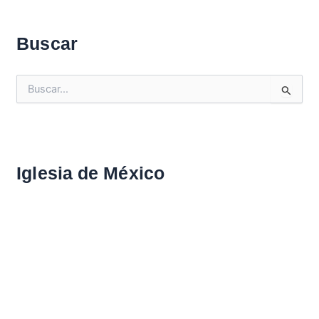
Buscar
B
u
s
c
a
r
Iglesia de México
: