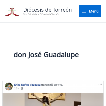
Ir
Diócesis de Torreón
al
Menú
contenido
Sitio Oficial de la Diócesis de Torreón
don José Guadalupe