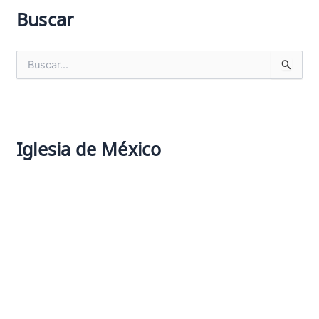
Buscar
B
u
s
c
a
r
Iglesia de México
: