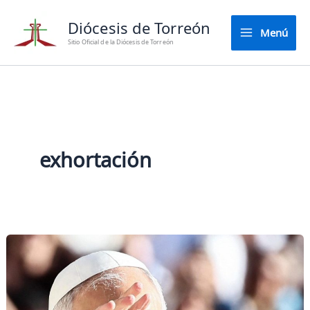
Ir
Diócesis de Torreón
al
Menú
contenido
Sitio Oficial de la Diócesis de Torreón
exhortación