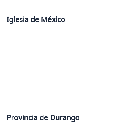
c
a
r
Iglesia de México
:
Provincia de Durango