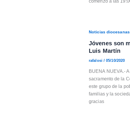
comenzó a las 19:0
Noticias diocesanas
Jóvenes son mo
Luis Martín
rafalosi
/
05/10/2020
BUENA NUEVA.- Agrad
sacramento de la Co
este grupo de la po
familias y la socie
gracias