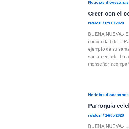
Noticias diocesanas
Creer con el c
rafalosi
/
05/10/2020
BUENA NUEVA.- El se
comunidad de la Par
ejemplo de su santa
sacramentado. Lo an
monseñor, acompañ
Noticias diocesanas
Parroquia cele
rafalosi
/
14/05/2020
BUENA NUEVA.- La P