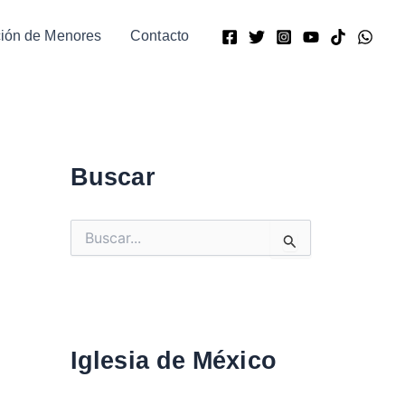
ción de Menores
Contacto
Buscar
B
u
s
c
a
r
:
Iglesia de México