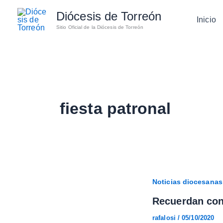
Ir
Diócesis de Torreón
al
Inicio
Sitio Oficial de la Diócesis de Torreón
contenido
fiesta patronal
Noticias diocesanas
Recuerdan con
rafalosi
/
05/10/2020