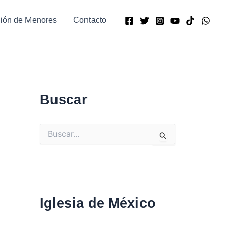
ción de Menores
Contacto
Buscar
B
u
s
c
a
r
:
Iglesia de México