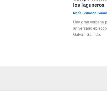
los laguneros
María Fernanda Tora
Una gran verbena po
aniversario episco
Galván Galindo.