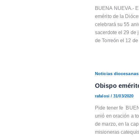
BUENA NUEVA.- En m
emérito de la Dióc
celebrará su 55 an
sacerdote el 29 de
de Torreón el 12 de
Noticias diocesanas
Obispo emérito
rafalosi
/
31/03/2020
Pide tener fe BUEN
unió en oración a to
de marzo, en la cap
misioneras catequis