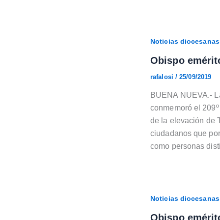
Noticias diocesanas
Obispo emérit
rafalosi
/
25/09/2019
BUENA NUEVA.- La n
conmemoró el 209º 
de la elevación de 
ciudadanos que por
como personas dist
Noticias diocesanas
Obispo emérito