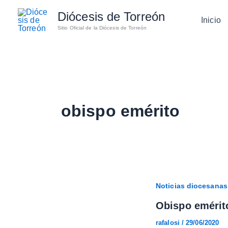
Ir
Diócesis de Torreón
al
Inicio
Sitio Oficial de la Diócesis de Torreón
contenido
obispo emérito
Noticias diocesanas
Obispo emérito
rafalosi
/
29/06/2020