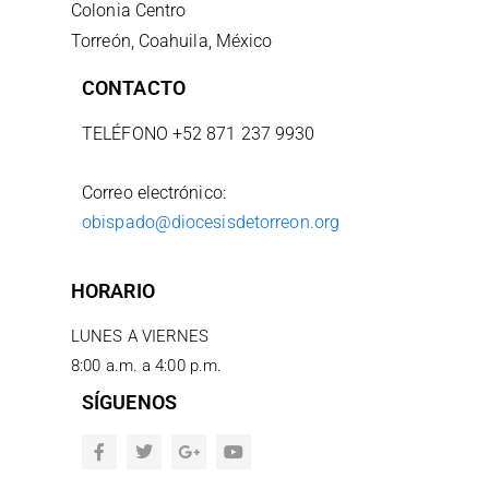
Colonia Centro
Torreón, Coahuila, México
CONTACTO
TELÉFONO +52 871 237 9930
Correo electrónico:
obispado@diocesisdetorreon.org
HORARIO
LUNES A VIERNES
8:00 a.m. a 4:00 p.m.
SÍGUENOS
F
T
G
Y
a
w
o
o
c
i
o
u