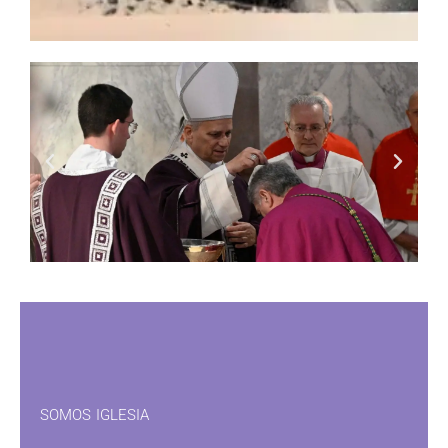
Recuperando
nuestra historia
El padre Francisco Javier Gómez,
nos invita a recuperar nuestra
historia.
Leer mas...
SOMOS IGLESIA