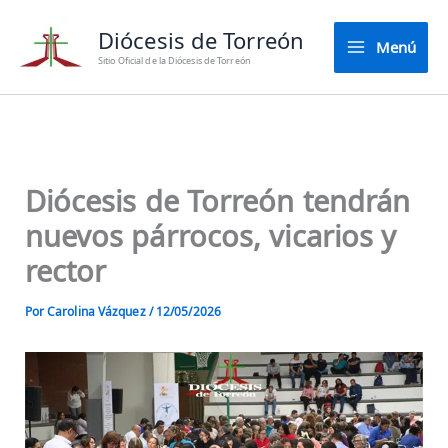
Ir
Diócesis de Torreón
al
Menú
contenido
Sitio Oficial de la Diócesis de Torreón
Diócesis de Torreón tendrán
nuevos párrocos, vicarios y
rector
Por
Carolina Vázquez
/
12/05/2026