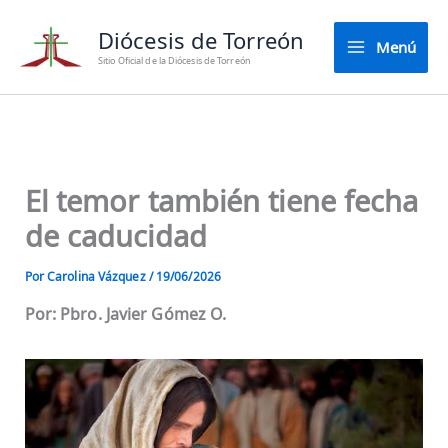
Ir
Diócesis de Torreón
al
Menú
contenido
Sitio Oficial de la Diócesis de Torreón
El temor también tiene fecha
de caducidad
Por
Carolina Vázquez
/
19/06/2026
Por: Pbro. Javier Gómez O.