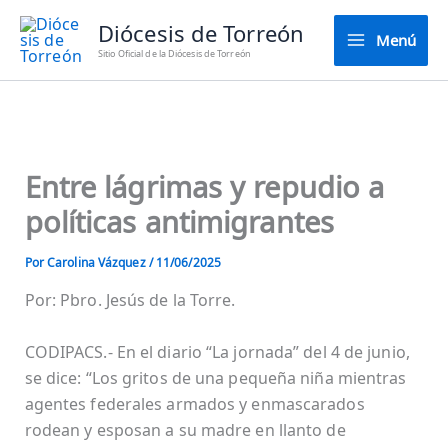
Ir
Diócesis de Torreón
al
Menú
Sitio Oficial de la Diócesis de Torreón
contenido
Entre lágrimas y repudio a
políticas antimigrantes
Por
Carolina Vázquez
/
11/06/2025
Por: Pbro. Jesús de la Torre.
CODIPACS.- En el diario “La jornada” del 4 de junio,
se dice: “Los gritos de una pequeña niña mientras
agentes federales armados y enmascarados
rodean y esposan a su madre en llanto de