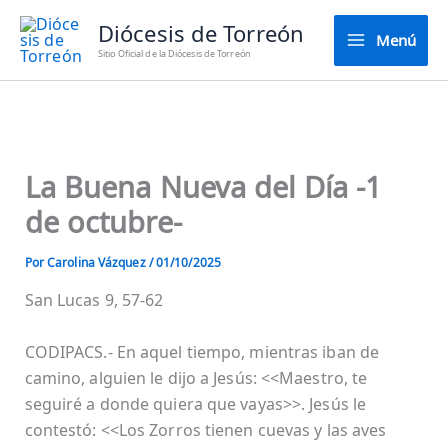
Ir
Diócesis de Torreón
al
Menú
Sitio Oficial de la Diócesis de Torreón
contenido
La Buena Nueva del Día -1
de octubre-
Por
Carolina Vázquez
/
01/10/2025
San Lucas 9, 57-62
CODIPACS.- En aquel tiempo, mientras iban de
camino, alguien le dijo a Jesús: <<Maestro, te
seguiré a donde quiera que vayas>>. Jesús le
contestó: <<Los Zorros tienen cuevas y las aves