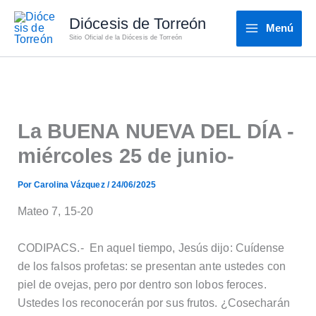
Ir
Diócesis de Torreón
al
Menú
Sitio Oficial de la Diócesis de Torreón
contenido
La BUENA NUEVA DEL DÍA -
miércoles 25 de junio-
Por
Carolina Vázquez
/
24/06/2025
Mateo 7, 15-20
CODIPACS.- En aquel tiempo, Jesús dijo: Cuídense
de los falsos profetas: se presentan ante ustedes con
piel de ovejas, pero por dentro son lobos feroces.
Ustedes los reconocerán por sus frutos. ¿Cosecharán