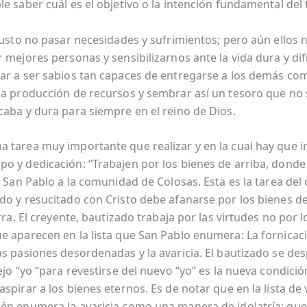
e saber cuál es el objetivo o la intención fundamental del 
 justo no pasar necesidades y sufrimientos; pero aún ellos
 mejores personas y sensibilizarnos ante la vida dura y difí
ar a ser sabios tan capaces de entregarse a los demás co
la producción de recursos y sembrar así un tesoro que no 
caba y dura para siempre en el reino de Dios.
 tarea muy importante que realizar y en la cual hay que in
o y dedicación: “Trabajen por los bienes de arriba, donde
e San Pablo a la comunidad de Colosas. Esta es la tarea del
do y resucitado con Cristo debe afanarse por los bienes del
erra. El creyente, bautizado trabaja por las virtudes no por l
e aparecen en la lista que San Pablo enumera: La fornicaci
as pasiones desordenadas y la avaricia. El bautizado se des
ejo “yo “para revestirse del nuevo “yo” es la nueva condici
spirar a los bienes eternos. Es de notar que en la lista de 
én enumera la avaricia como una manera de idolatría; que