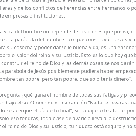
adera vida cristiana. Jesús, el Mesías, no ha venido como j
liares y de los conflictos de herencias entre hermanos o 
de empresas o instituciones.
a vida del hombre no depende de los bienes que posea; el
ios. La parábola del hombre rico que construyó nuevos y 
ra su cosecha y poder darse le buena vida; es una enseña
obre el valor del reino y su justicia. Esto es lo que hay que
 construir el reino de Dios y las demás cosas se nos darán
La parábola de Jesús posiblemente pudiera haber empezad
ombre tan pobre, pero tan pobre, que solo tenía dinero”.
 pregunta ¿qué gana el hombre de todas sus fatigas y pre
gan bajo el sol? Como dice una canción “Nada te llevarás cu
o se acerque el día de tu final”, si trabajas o te afanas por
solo eso tendrás; toda clase de avaricia lleva a la destrucci
 el reino de Dios y su justicia, tu riqueza está segura y no 