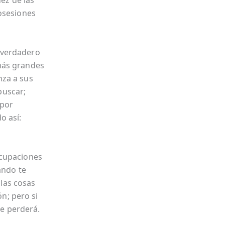
uez de las
posesiones
 verdadero
más grandes
nza a sus
 buscar;
 por
o así:
ocupaciones
ando te
 las cosas
ón; pero si
se perderá.