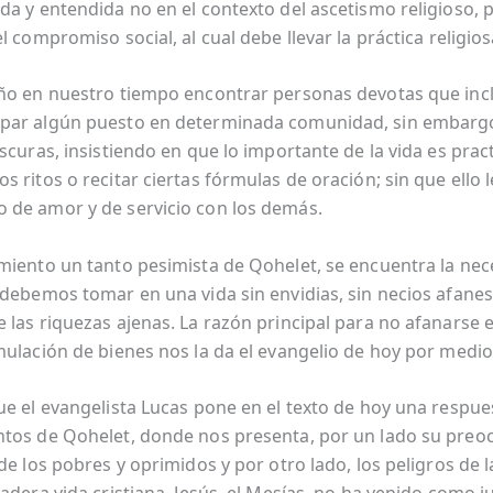
da y entendida no en el contexto del ascetismo religioso, 
l compromiso social, al cual debe llevar la práctica religios
ño en nuestro tiempo encontrar personas devotas que inc
par algún puesto en determinada comunidad, sin embarg
scuras, insistiendo en que lo importante de la vida es prac
 ritos o recitar ciertas fórmulas de oración; sin que ello le
de amor y de servicio con los demás.
miento un tanto pesimista de Qohelet, se encuentra la nec
 debemos tomar en una vida sin envidias, sin necios afane
 las riquezas ajenas. La razón principal para no afanarse e
mulación de bienes nos la da el evangelio de hoy por medio
ue el evangelista Lucas pone en el texto de hoy una respues
tos de Qohelet, donde nos presenta, por un lado su preo
de los pobres y oprimidos y por otro lado, los peligros de 