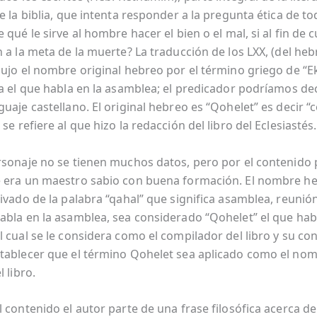
e la biblia, que intenta responder a la pregunta ética de to
 qué le sirve al hombre hacer el bien o el mal, si al fin de 
 a la meta de la muerte? La traducción de los LXX, (del heb
dujo el nombre original hebreo por el término griego de “E
ca el que habla en la asamblea; el predicador podríamos de
guaje castellano. El original hebreo es “Qohelet” es decir 
se refiere al que hizo la redacción del libro del Eclesiastés.
rsonaje no se tienen muchos datos, pero por el contenid
 era un maestro sabio con buena formación. El nombre he
ivado de la palabra “qahal” que significa asamblea, reunión
abla en la asamblea, sea considerado “Qohelet” el que habl
 cual se le considera como el compilador del libro y su con
tablecer que el término Qohelet sea aplicado como el no
l libro.
 contenido el autor parte de una frase filosófica acerca de 