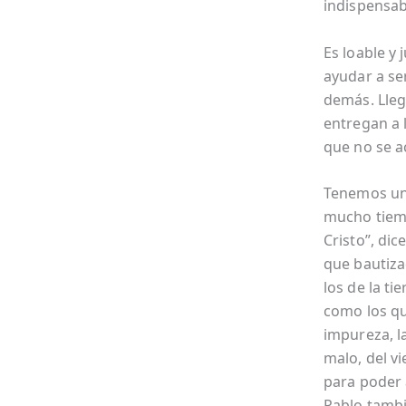
indispensabl
Es loable y
ayudar a ser
demás. Lleg
entregan a 
que no se a
Tenemos una
mucho tiemp
Cristo”, dic
que bautiza
los de la ti
como los qu
impureza, l
malo, del vi
para poder a
Pablo tambi