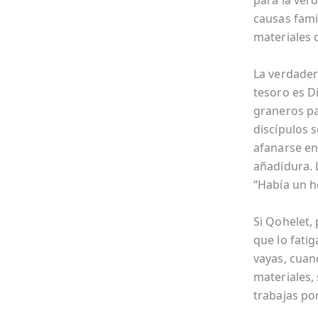
para la verd
causas fami
materiales 
La verdader
tesoro es D
graneros pa
discípulos s
afanarse en
añadidura. 
“Había un h
Si Qohelet,
que lo fati
vayas, cuand
materiales, 
trabajas por