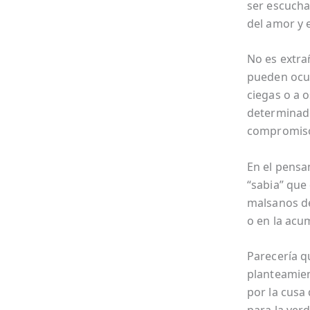
ser escucha
del amor y e
No es extra
pueden ocu
ciegas o a o
determinados
compromiso 
En el pensa
“sabia” que
malsanos de
o en la acu
Parecería q
planteamien
por la cusa 