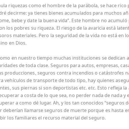
ula riquezas como el hombre de la parábola, se hace rico p
ré decirme: ya tienes bienes acumulados para muchos añ
ome, bebe y date la buena vida”. Este hombre no acumuló
n los pobres su riqueza. El riesgo de la avaricia está late
soros materiales. Pero la seguridad de la vida no está en l
sino en Dios.
como en nuestro tiempo muchas instituciones se dedican a
ridades de toda clase. Seguros para autos, empresas, casa
s producciones, seguros contra incendios o catástrofes n
a vehículos de transporte de todo tipo, hay quienes asegu
ntes, sus piernas si son deportistas etc. etc. Esto refleja l
recuperar a costa de lo que sea, no perder nada de nada y 
uperar a como dé lugar. Ah, y los tan conocidos “seguros de
r deberían llamarse seguros de muerte porque es hasta e
ir los familiares el recurso material del seguro.