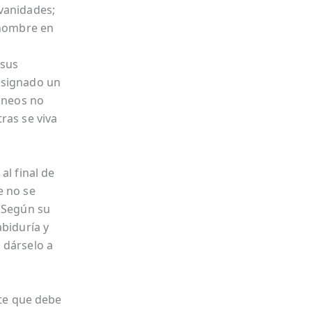
 vanidades;
 hombre en
 sus
 signado un
áneos no
ras se viva
al final de
e no se
. Según su
abiduría y
 dárselo a
nte que debe