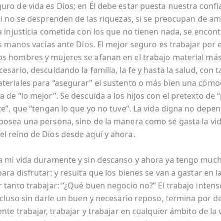
uro de vida es Dios; en Él debe estar puesta nuestra confi
 Si no se desprenden de las riquezas, si se preocupan de a
a injusticia cometida con los que no tienen nada, se encont
as manos vacías ante Dios. El mejor seguro es trabajar por e
s hombres y mujeres se afanan en el trabajo material más
esario, descuidando la familia, la fe y hasta la salud, con t
teriales para “asegurar” el sustento o más bien una cóm
 de “lo mejor”. Se descuida a los hijos con el pretexto de 
lte”, que “tengan lo que yo no tuve”. La vida digna no depen
posea una persona, sino de la manera como se gasta la vid
l reino de Dios desde aquí y ahora.
a mi vida duramente y sin descanso y ahora ya tengo muc
ara disfrutar; y resulta que los bienes se van a gastar en l
r tanto trabajar: “¿Qué buen negocio no?” El trabajo intens
incluso sin darle un buen y necesario reposo, termina por d
ente trabajar, trabajar y trabajar en cualquier ámbito de la 