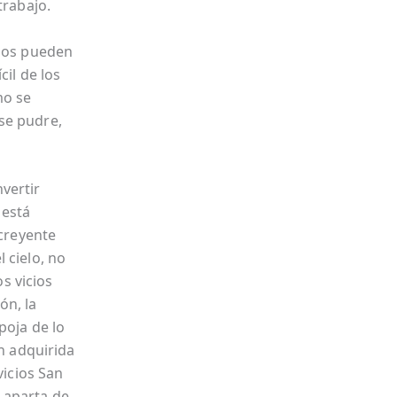
trabajo.
 nos pueden
cil de los
mo se
se pudre,
vertir
 está
 creyente
 cielo, no
os vicios
ón, la
poja de lo
ón adquirida
vicios San
 aparta de