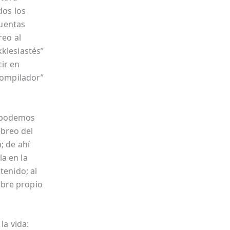
dos los
cuentas
reo al
kklesiastés”
cir en
“compilador”
o podemos
breo del
; de ahí
a en la
tenido; al
mbre propio
la vida: