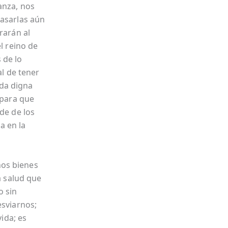
anza, nos
masarlas aún
rarán al
l reino de
 de lo
al de tener
oda digna
“para que
de de los
a en la
hos bienes
a salud que
o sin
esviarnos;
vida; es