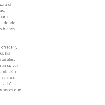
ara sí
os,
 para
nte donde
os bienes
 ofrecer y
s, los
aturales.
ran su voz
a ambición
en caso de
 vida” los
ntonces que