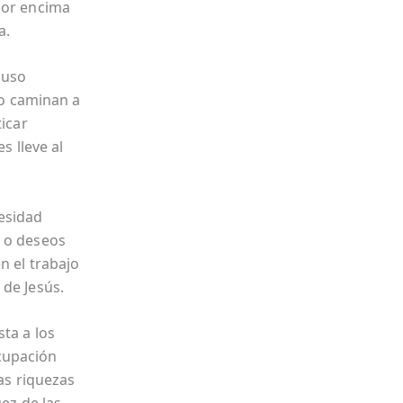
por encima
a.
luso
o caminan a
ticar
s lleve al
esidad
s o deseos
n el trabajo
 de Jesús.
ta a los
cupación
las riquezas