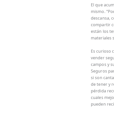
El que acum
mismo. “Pod
descansa, c
compartir co
están los te
materiales 
Es curioso 
vender segu
campos y su
Seguros par
si son canta
de tener y 
pérdida rec
cuales mejo
pueden recib