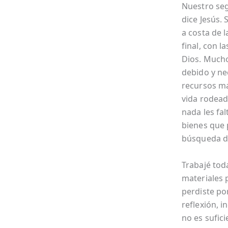
Nuestro seg
dice Jesús.
a costa de l
final, con l
Dios. Mucho
debido y nec
recursos ma
vida rodeada
nada les fa
bienes que 
búsqueda de
Trabajé tod
materiales p
perdiste po
reflexión, 
no es sufici