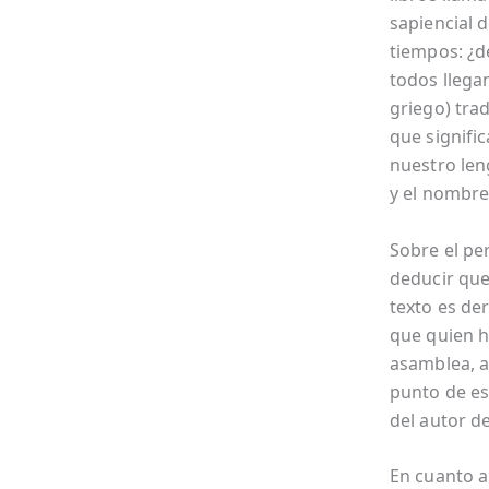
sapiencial d
tiempos: ¿de
todos llegan
griego) tra
que signifi
nuestro len
y el nombre 
Sobre el pe
deducir que
texto es der
que quien h
asamblea, al
punto de es
del autor de
En cuanto al