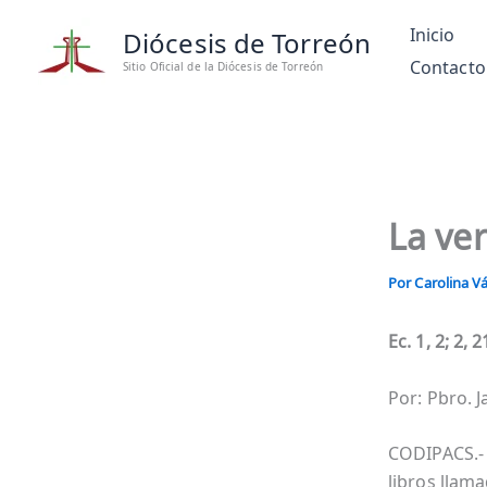
Ir
Inicio
Diócesis de Torreón
al
Contacto
contenido
Sitio Oficial de la Diócesis de Torreón
La ve
Por
Carolina 
Ec. 1, 2; 2, 
Por: Pbro. 
CODIPACS.- E
libros llama