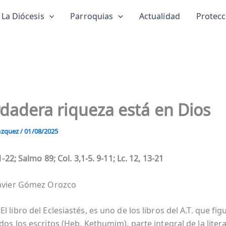
La Diócesis
Parroquias
Actualidad
Protec
rdadera riqueza está en Dios
Vázquez
/
01/08/2025
21-22; Salmo 89; Col. 3,1-5. 9-11; Lc. 12, 13-21
Javier Gómez Orozco
l libro del Eclesiastés, es uno de los libros del A.T. que fig
dos los escritos (Heb. Kethumim), parte integral de la liter