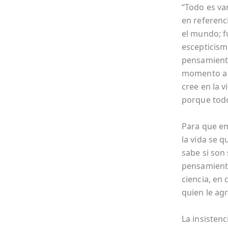
“Todo es va
en referenc
el mundo; f
escepticism
pensamiento
momento a 
cree en la 
porque todo
Para que emp
la vida se 
sabe si son
pensamiento
ciencia, en
quien le agr
La insistenc