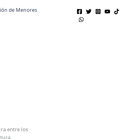
ción de Menores
ura entre los
atura