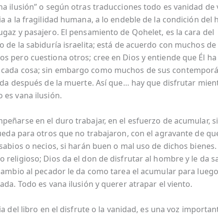
na ilusión” o según otras traducciones todo es vanidad de
ia a la fragilidad humana, a lo endeble de la condición del
ugaz y pasajero. El pensamiento de Qohelet, es la cara del
o de la sabiduría israelita; está de acuerdo con muchos de
s pero cuestiona otros; cree en Dios y entiende que Él ha
cada cosa; sin embargo como muchos de sus contempor
vida después de la muerte. Así que… hay que disfrutar mient
 es vana ilusión.
eñarse en el duro trabajar, en el esfuerzo de acumular, si 
queda para otros que no trabajaron, con el agravante de qu
 sabios o necios, si harán buen o mal uso de dichos bienes
 religioso; Dios da el don de disfrutar al hombre y le da s
 cambio al pecador le da como tarea el acumular para luego
ada. Todo es vana ilusión y querer atrapar el viento.
ia del libro en el disfrute o la vanidad, es una voz importa