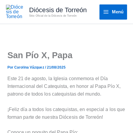
Ir
Diócesis de Torreón
al
Menú
Sitio Oficial de la Diócesis de Torreón
contenido
San Pío X, Papa
Por
Carolina Vázquez
/
21/08/2025
Este 21 de agosto, la Iglesia conmemora el Día
Internacional del Catequista, en honor al Papa Pío X,
patrono de todos los catequistas del mundo.
¡Feliz día a todos los catequistas, en especial a los que
forman parte de nuestra Diócesis de Torreón!
Conoce un poquito del Papa Pío: