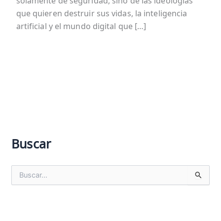
solamente de seguridad, sino de las ideologías
que quieren destruir sus vidas, la inteligencia
artificial y el mundo digital que […]
Buscar
B
u
s
c
a