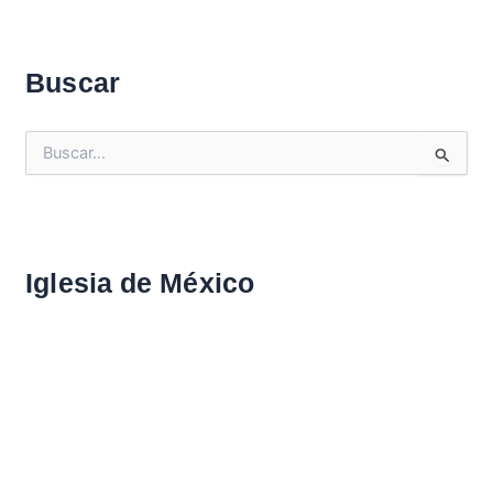
Buscar
B
u
s
c
a
r
Iglesia de México
: