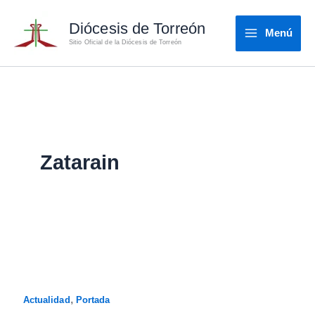
Ir
Diócesis de Torreón
al
Menú
Sitio Oficial de la Diócesis de Torreón
contenido
Zatarain
,
Actualidad
Portada