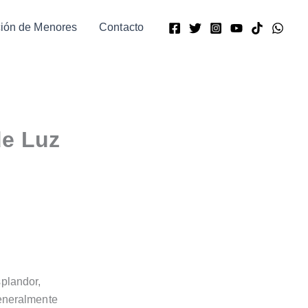
ción de Menores
Contacto
de Luz
splandor,
generalmente