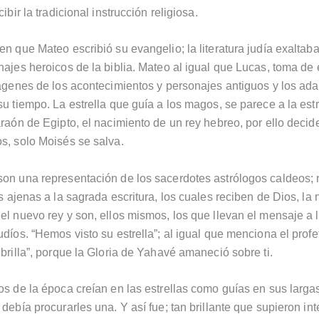
cibir la tradicional instrucción religiosa.
en que Mateo escribió su evangelio; la literatura judía exaltaba
najes heroicos de la biblia. Mateo al igual que Lucas, toma de 
mágenes de los acontecimientos y personajes antiguos y los ada
su tiempo. La estrella que guía a los magos, se parece a la est
araón de Egipto, el nacimiento de un rey hebreo, por ello decid
s, solo Moisés se salva.
on una representación de los sacerdotes astrólogos caldeos; 
s ajenas a la sagrada escritura, los cuales reciben de Dios, la n
el nuevo rey y son, ellos mismos, los que llevan el mensaje a l
díos. “Hemos visto su estrella”; al igual que menciona el profet
 brilla”, porque la Gloria de Yahavé amaneció sobre ti.
os de la época creían en las estrellas como guías en sus larga
debía procurarles una. Y así fue; tan brillante que supieron inte