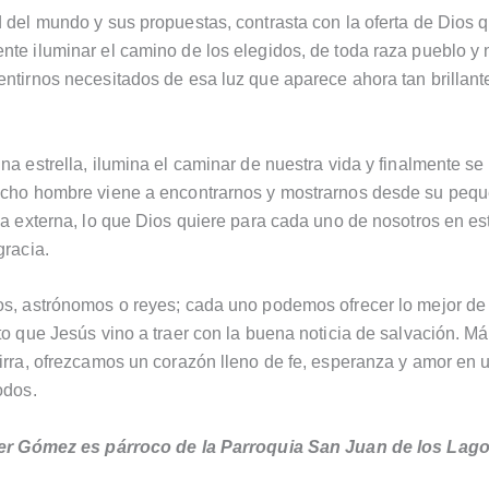
 del mundo y sus propuestas, contrasta con la oferta de Dios 
te iluminar el camino de los elegidos, de toda raza pueblo y 
ntirnos necesitados de esa luz que aparece ahora tan brillante
na estrella, ilumina el caminar de nuestra vida y finalmente se
echo hombre viene a encontrarnos y mostrarnos desde su peq
ma externa, lo que Dios quiere para cada uno de nosotros en es
gracia.
s, astrónomos o reyes; cada uno podemos ofrecer lo mejor de
to que Jesús vino a traer con la buena noticia de salvación. Má
irra, ofrezcamos un corazón lleno de fe, esperanza y amor en
odos.
ier Gómez es párroco de la Parroquia San Juan de los Lago