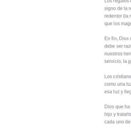
Los regalos 
signo de la r
redentor (la 
que los mago
En fin, Dios
debe ser raz
nuestros her
servicio, la
Los cristian
como una luz
esa luz y ll
Dios que ha 
hijo y trata
cada uno de 