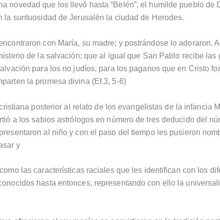
a novedad que los llevó hasta “Belén”, el humilde pueblo de 
n la suntuosidad de Jerusalén la ciudad de Herodes.
encontraron con María, su madre; y postrándose lo adoraron. A 
misterio de la salvación; que al igual que San Pablo recibe las 
salvación para los no judíos, para los paganos que en Cristo f
parten la promesa divina (Ef.3, 5-6)
 cristiana posterior al relato de los evangelistas de la infancia 
rtió a los sabios astrólogos en número de tres deducido del n
presentaron al niño y con el paso del tiempo les pusieron nom
asar y
como las características raciales que les identifican con los di
conocidos hasta entonces, representando con ello la universal