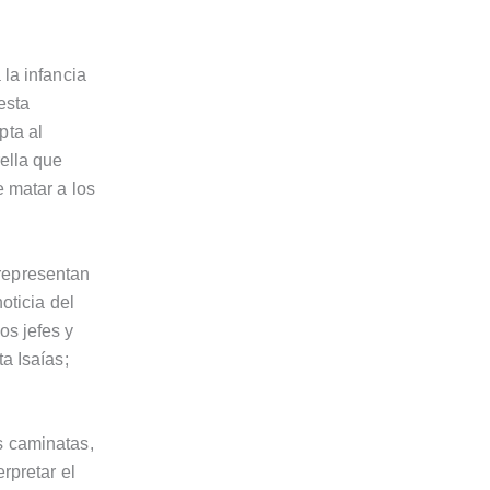
 la infancia
esta
pta al
rella que
e matar a los
representan
oticia del
os jefes y
a Isaías;
s caminatas,
rpretar el