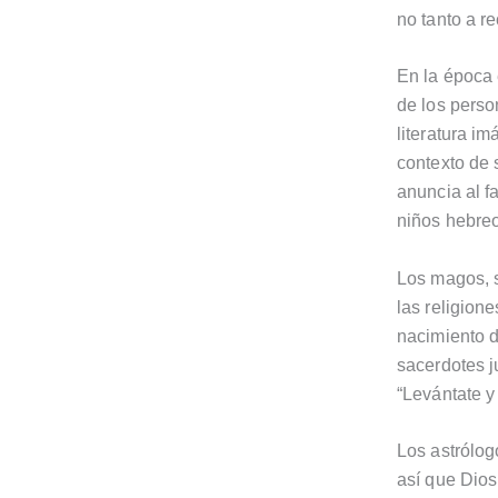
no tanto a re
En la época 
de los perso
literatura i
contexto de 
anuncia al f
niños hebreo
Los magos, s
las religione
nacimiento d
sacerdotes ju
“Levántate y
Los astrólog
así que Dios 