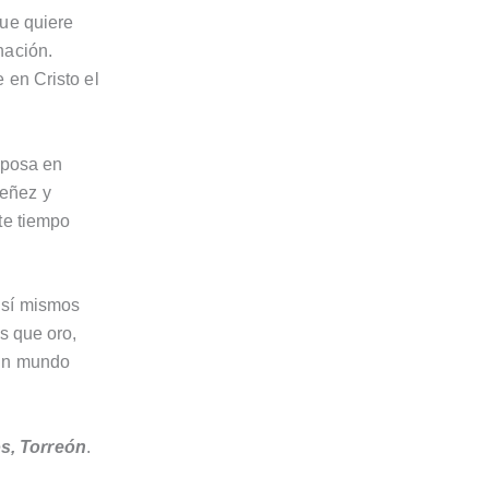
que quiere
nación.
 en Cristo el
 posa en
ueñez y
te tiempo
 sí mismos
s que oro,
 un mundo
s, Torreón
.