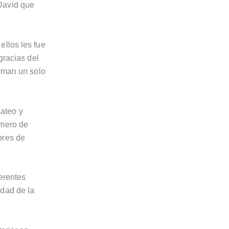
David que
ellos les fue
gracias del
orman un solo
Mateo y
úmero de
bres de
ferentes
idad de la