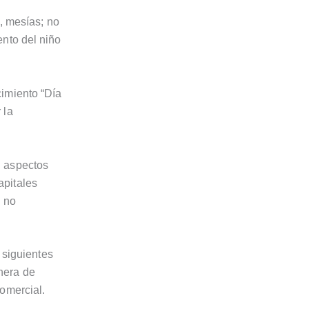
, mesías; no
ento del niño
cimiento “Día
 la
n aspectos
apitales
y no
 siguientes
nera de
omercial.