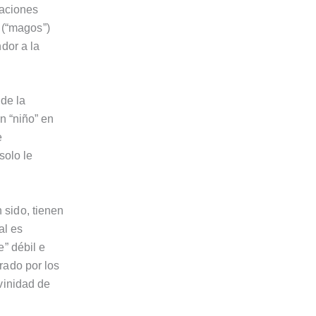
raciones
s (“magos”)
dor a la
 de la
n “niño” en
e
solo le
 sido, tienen
al es
” débil e
rado por los
vinidad de