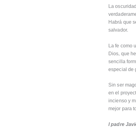
La oscuridad
verdaderamen
Habrá que se
salvador.
La fe como u
Dios, que h
sencilla for
especial de 
Sin ser mago
en el proyec
incienso y m
mejor para t
l padre Jav