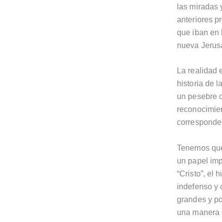
las miradas 
anteriores p
que iban en 
nueva Jerus
La realidad 
historia de 
un pesebre 
reconocimien
corresponde
Tenemos que 
un papel impo
“Cristo”, el
indefenso y 
grandes y po
una manera s