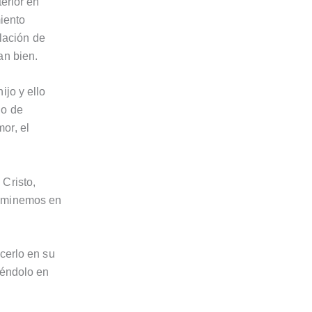
terior en
miento
elación de
an bien.
ijo y ello
no de
or, el
 Cristo,
caminemos en
cerlo en su
iéndolo en