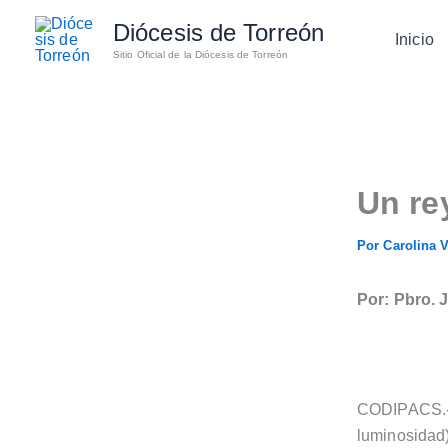
Ir
Diócesis de Torreón
al
Inicio
Sitio Oficial de la Diócesis de Torreón
contenido
Un re
Por
Carolina 
Por: Pbro. 
CODIPACS.-En
luminosidad)