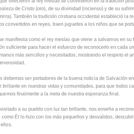
que ofrecieron al rey mesías se convirtieron en la tradición pos
ealeza de Cristo (oro), de su divinidad (incienso) y de su sufri
mirra). También la tradición cristiana occidental estableció la r
s convertidos en reyes, traen juguetes a los niños que se port
 se manifiesta como el rey mesías que viene a salvarnos en su h
ón suficiente para hacer el esfuerzo de reconocerlo en cada u
manos más sencillos y necesitados, mostrando el respeto el am
 generosidad.
os debemos ser portadores de la buena noticia de Salvación en
 brillante en nuestras vidas y comunidades, para que todos 
eguemos finalmente a la meta de nuestra esperanza final.
visitado a su pueblo con luz tan brillante, nos enseñe a recono
rlo como Él lo hizo con los más pequeños y desvalidos, descubr
ellos.