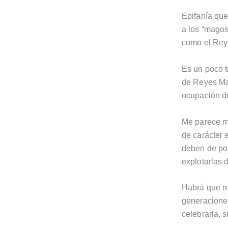
Epifanía que
a los “magos
como el Rey 
Es un poco t
de Reyes Mag
ocupación de
Me parece mu
de carácter 
deben de pon
explotarlas 
Habrá que re
generaciones
celebrarla, 