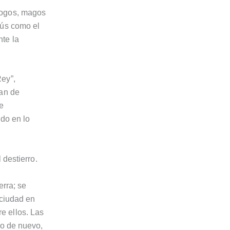
logos, magos
sús como el
te la
Rey”,
jan de
e
ado en lo
 destierro.
erra; se
 ciudad en
e ellos. Las
lo de nuevo,