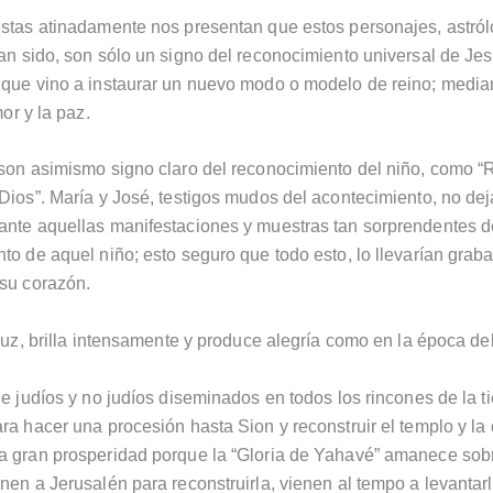
stas atinadamente nos presentan que estos personajes, astró
an sido, son sólo un signo del reconocimiento universal de Je
que vino a instaurar un nuevo modo o modelo de reino; median
mor y la paz.
son asimismo signo claro del reconocimiento del niño, como “
Dios”. María y José, testigos mudos del acontecimiento, no de
ante aquellas manifestaciones y muestras tan sorprendentes d
to de aquel niño; esto seguro que todo esto, lo llevarían grab
su corazón.
 luz, brilla intensamente y produce alegría como en la época del
de judíos y no judíos diseminados en todos los rincones de la ti
ra hacer una procesión hasta Sion y reconstruir el templo y la
 gran prosperidad porque la “Gloria de Yahavé” amanece sobr
nen a Jerusalén para reconstruirla, vienen al tempo a levantar