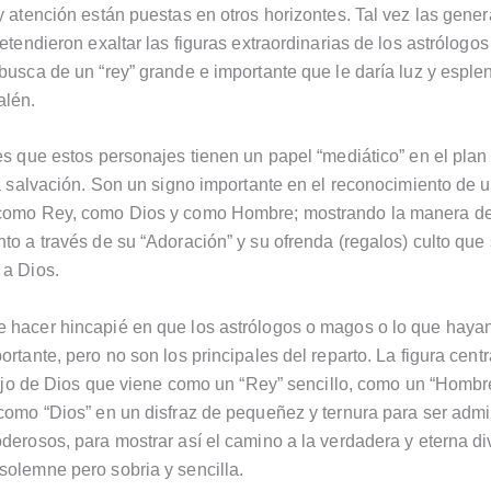
y atención están puestas en otros horizontes. Tal vez las gene
retendieron exaltar las figuras extraordinarias de los astrólogo
busca de un “rey” grande e importante que le daría luz y esplen
alén.
es que estos personajes tienen un papel “mediático” en el plan
la salvación. Son un signo importante en el reconocimiento de u
como Rey, como Dios y como Hombre; mostrando la manera d
to a través de su “Adoración” y su ofrenda (regalos) culto que 
 a Dios.
hacer hincapié en que los astrólogos o magos o lo que hayan
rtante, pero no son los principales del reparto. La figura centr
 hijo de Dios que viene como un “Rey” sencillo, como un “Hombre
como “Dios” en un disfraz de pequeñez y ternura para ser admi
derosos, para mostrar así el camino a la verdadera y eterna di
olemne pero sobria y sencilla.