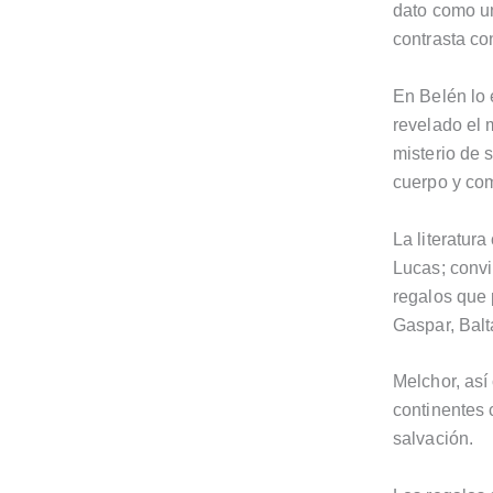
dato como un
contrasta co
En Belén lo 
revelado el 
misterio de 
cuerpo y com
La literatura
Lucas; convi
regalos que 
Gaspar, Balt
Melchor, así 
continentes 
salvación.