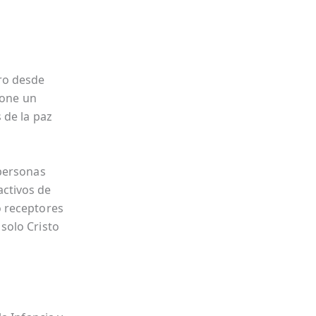
ro desde
pone un
 de la paz
 personas
activos de
o receptores
solo Cristo