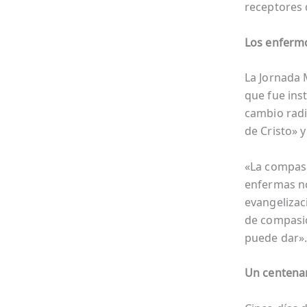
receptores 
Los enferm
La Jornada 
que fue ins
cambio radi
de Cristo» y
«La compasi
enfermas no
evangelizac
de compasió
puede dar»
Un centenar