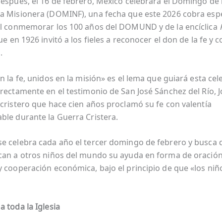
después, el 16 de febrero, México celebrará el Domingo de l
a Misionera (DOMINF), una fecha que este 2026 cobra espe
al conmemorar los 100 años del DOMUND y de la encíclica
ue en 1926 invitó a los fieles a reconocer el don de la fe y 
.
n la fe, unidos en la misión» es el lema que guiará esta cel
rectamente en el testimonio de San José Sánchez del Río, Jo
 cristero que hace cien años proclamó su fe con valentía
ble durante la Guerra Cristera.
e celebra cada año el tercer domingo de febrero y busca 
can a otros niños del mundo su ayuda en forma de oración, 
y cooperación económica, bajo el principio de que «los ni
 toda la Iglesia