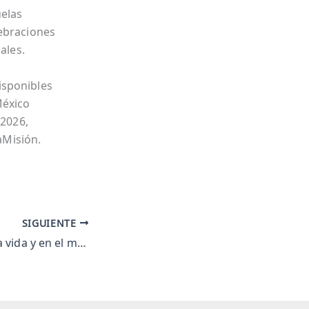
elas
lebraciones
ales.
isponibles
México
2026,
aMisión.
SIGUIENTE
La sal y la luz en la vida y en el mundo