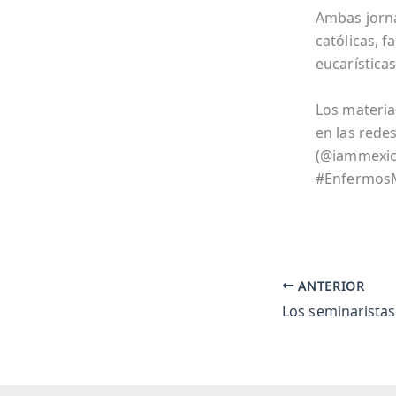
Ambas jorna
católicas, 
eucarísticas
Los materia
en las rede
(@iammexic
#EnfermosM
ANTERIOR