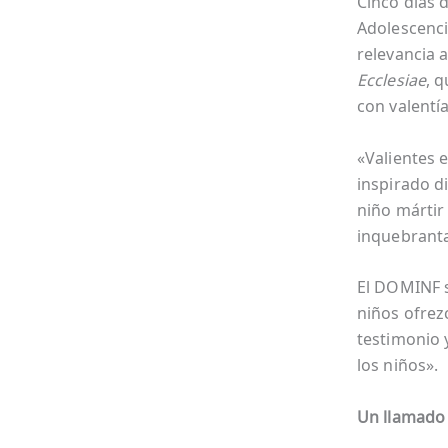
Cinco días 
Adolescenci
relevancia 
Ecclesiae
, q
con valentía
«Valientes e
inspirado di
niño mártir
inquebranta
El DOMINF s
niños ofrez
testimonio 
los niños».
Un llamado a