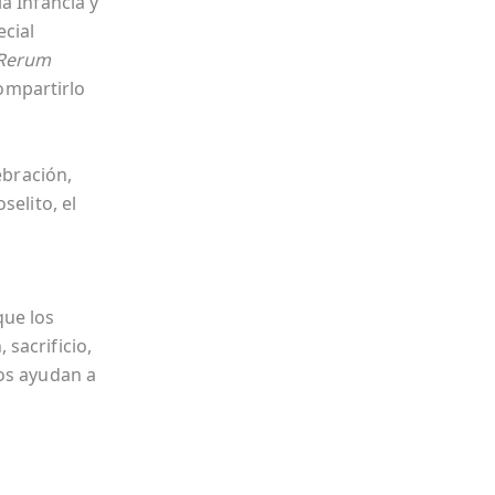
a Infancia y
cial
Rerum
compartirlo
ebración,
selito, el
que los
sacrificio,
ños ayudan a