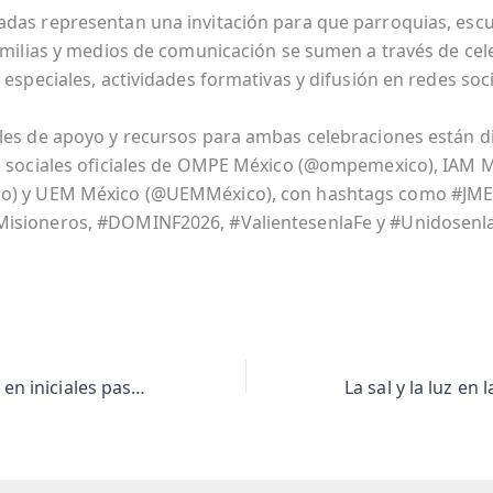
das representan una invitación para que parroquias, escu
familias y medios de comunicación se sumen a través de ce
 especiales, actividades formativas y difusión en redes soci
les de apoyo y recursos para ambas celebraciones están d
s sociales oficiales de OMPE México (@ompemexico), IAM 
o) y UEM México (@UEMMéxico), con hashtags como #JME
isioneros, #DOMINF2026, #ValientesenlaFe y #Unidosenl
Los seminaristas en iniciales pasos de la historia