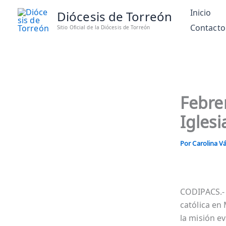
Ir
Inicio
Diócesis de Torreón
al
Contacto
Sitio Oficial de la Diócesis de Torreón
contenido
Febrer
Iglesi
Por
Carolina 
CODIPACS.- 
católica en
la misión e