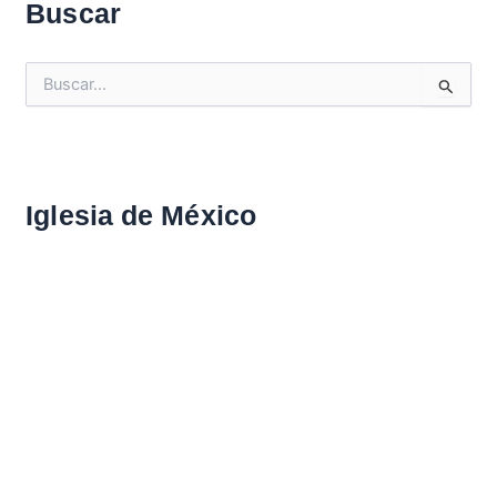
Buscar
B
u
s
c
a
r
Iglesia de México
: