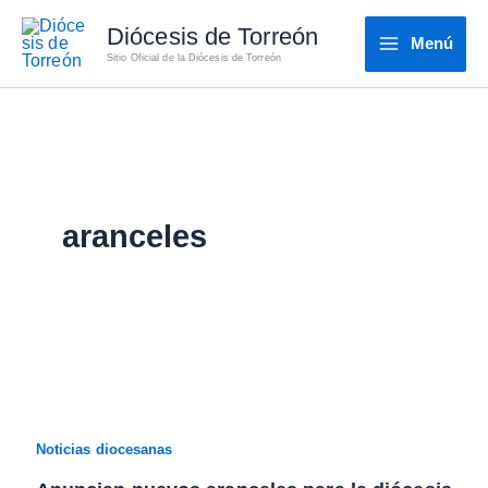
Ir
Diócesis de Torreón
al
Menú
Sitio Oficial de la Diócesis de Torreón
contenido
aranceles
Noticias diocesanas