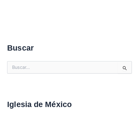
Buscar
B
u
s
c
a
r
Iglesia de México
: