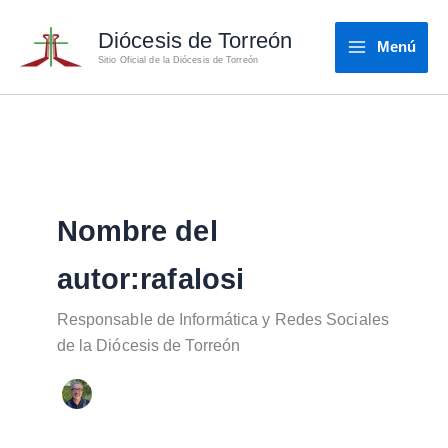
Ir
Diócesis de Torreón
al
Menú
Sitio Oficial de la Diócesis de Torreón
contenido
Nombre del
autor:rafalosi
Responsable de Informática y Redes Sociales
de la Diócesis de Torreón