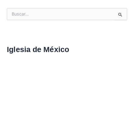
B
u
s
c
a
r
Iglesia de México
: