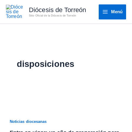
Ir
Diócesis de Torreón
al
Menú
Sitio Oficial de la Diócesis de Torreón
contenido
disposiciones
Noticias diocesanas