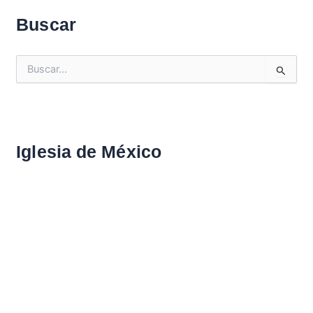
Buscar
B
u
s
c
a
r
Iglesia de México
: