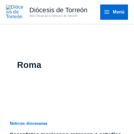
Ir
Diócesis de Torreón
al
Menú
Sitio Oficial de la Diócesis de Torreón
contenido
Roma
Noticias diocesanas