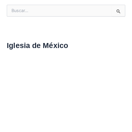
B
u
s
c
a
r
Iglesia de México
: