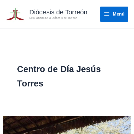
Ir
Diócesis de Torreón
al
Menú
Sitio Oficial de la Diócesis de Torreón
contenido
Centro de Día Jesús
Torres