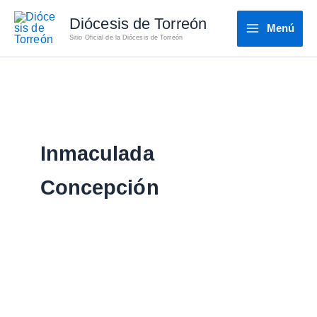
Ir
Diócesis de Torreón
al
Menú
Sitio Oficial de la Diócesis de Torreón
contenido
Inmaculada
Concepción