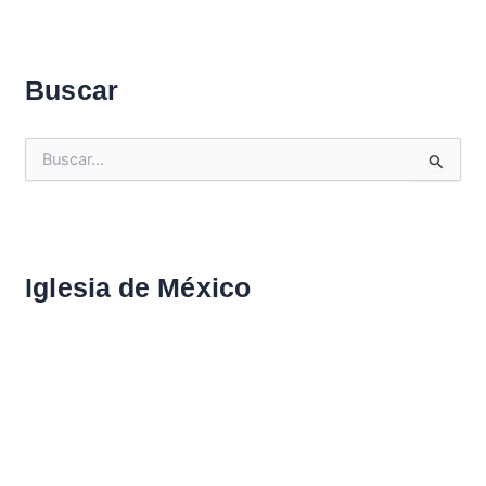
Buscar
B
u
s
c
a
r
Iglesia de México
: