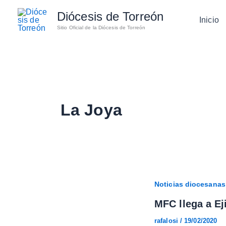
Ir
Diócesis de Torreón
al
Inicio
Sitio Oficial de la Diócesis de Torreón
contenido
La Joya
Noticias diocesanas
MFC llega a Ej
rafalosi
/
19/02/2020