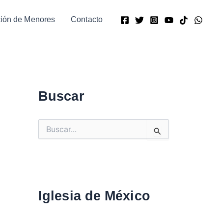
ción de Menores
Contacto
Buscar
B
u
s
c
a
r
:
Iglesia de México