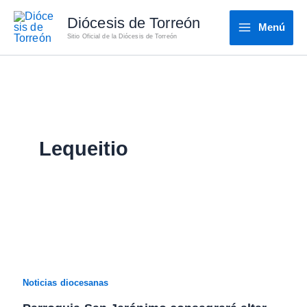
Ir
Diócesis de Torreón
al
Menú
Sitio Oficial de la Diócesis de Torreón
contenido
Lequeitio
Noticias diocesanas