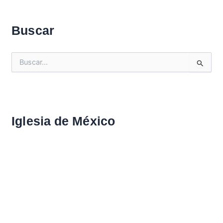
Buscar
B
u
s
c
a
r
Iglesia de México
: