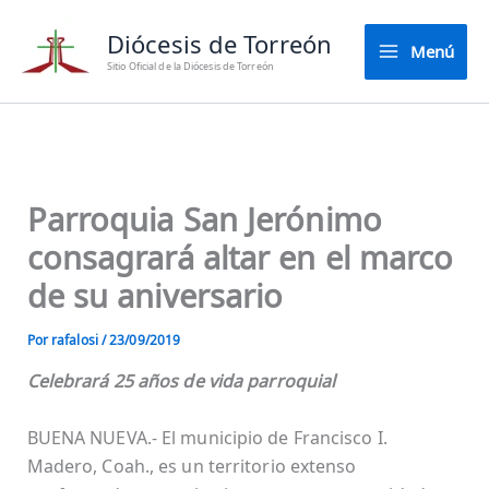
Ir
Diócesis de Torreón
al
Menú
contenido
Sitio Oficial de la Diócesis de Torreón
Parroquia San Jerónimo
consagrará altar en el marco
de su aniversario
Por
rafalosi
/
23/09/2019
Celebrará 25 años de vida parroquial
BUENA NUEVA.- El municipio de Francisco I.
Madero, Coah., es un territorio extenso