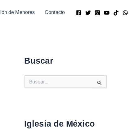
ción de Menores
Contacto
Buscar
B
u
s
c
a
r
:
Iglesia de México