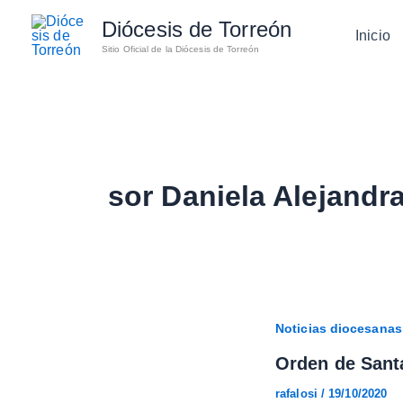
Ir
Diócesis de Torreón
al
Inicio
Sitio Oficial de la Diócesis de Torreón
contenido
sor Daniela Alejandra
Noticias diocesanas
Orden de Santa
rafalosi
/
19/10/2020