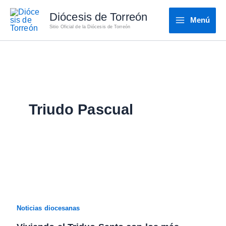
Ir
Diócesis de Torreón
al
Menú
Sitio Oficial de la Diócesis de Torreón
contenido
Triudo Pascual
Noticias diocesanas