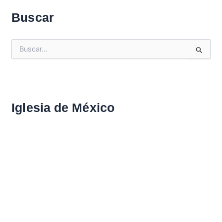
Buscar
B
u
s
c
a
r
Iglesia de México
: