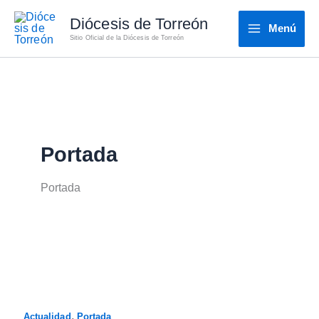
Ir
Diócesis de Torreón
al
Menú
Sitio Oficial de la Diócesis de Torreón
contenido
Portada
Portada
,
Actualidad
Portada