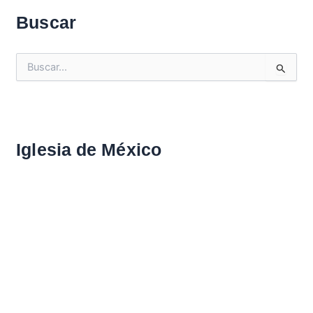
Buscar
B
u
s
c
a
r
Iglesia de México
: